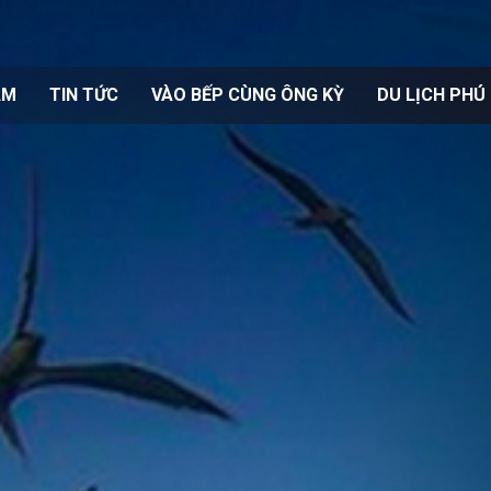
ẨM
TIN TỨC
VÀO BẾP CÙNG ÔNG KỲ
DU LỊCH PHÚ