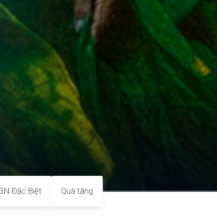
N Đặc Biệt
Quà tặng