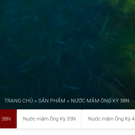
TRANG CHỦ
»
SẢN PHẨM
»
NƯỚC MẮM ÔNG KỲ 38N
 38N
Nước mắm Ông Kỳ 35N
Nước mắm Ông Kỳ 43