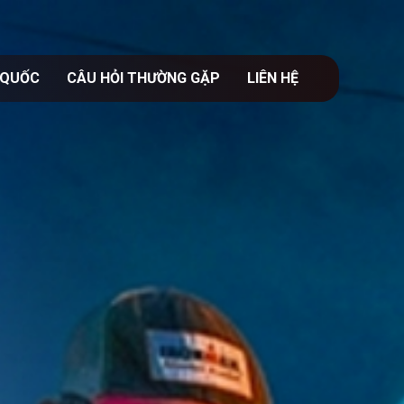
 QUỐC
CÂU HỎI THƯỜNG GẶP
LIÊN HỆ