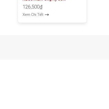
126,500₫
Xem Chi Tiết
Nước Mắm Phú Quố