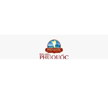
c với Giá trị truyền thống - Giá trị tồn tại mãi m
CHỨNG NHẬN VÀ GIẢI THƯỞNG