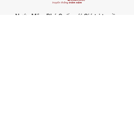
Nước Mắm Phú Quốc với Giá trị truyền
thống - Giá trị tồn tại mãi mãi với thời gian!
CHỨNG NHẬN VÀ GIẢI THƯỞNG
NƯỚC MẮM
ÔNG KỲ