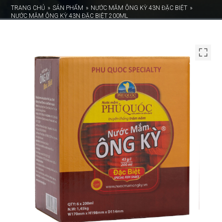
TRANG CHỦ
»
SẢN PHẨM
»
NƯỚC MẮM ÔNG KỲ 43N ĐẶC BIỆT
»
NƯỚC MẮM ÔNG KỲ 43N ĐẶC BIỆT 200ML