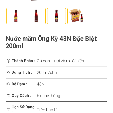
Nước mắm Ông Kỳ 43N Đặc Biệt
200ml
Cá cơm tươi và muối biển
Thành Phần :
200ml/chai
Dung Tích :
43N
Độ Đạm :
6 chai/thùng
Quy Cách :
Hạn Sử Dụng
Trên bao bì
: