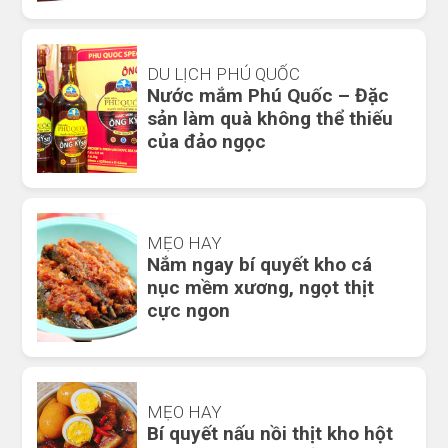
DU LỊCH PHÚ QUỐC
Nước mắm Phú Quốc – Đặc
sản làm quà không thể thiếu
của đảo ngọc
MẸO HAY
Nắm ngay bí quyết kho cá
nục mềm xương, ngọt thịt
cực ngon
MẸO HAY
Bí quyết nấu nồi thịt kho hột