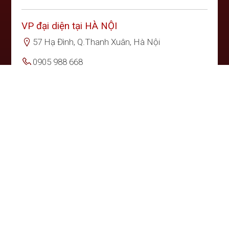
VP đại diện tại HÀ NỘI
57 Hạ Đình, Q.Thanh Xuân, Hà Nội
0905 988 668
Nước Mắm Ông Kỳ là
Nước Mắm Phú Quốc
đặc biệt
được sản xuất bằng phương pháp truyền thống, tuân
thủ nghiêm ngặt các quy định của: "
Chỉ dẫn địa lý của
Nước Mắm Phú Quốc
". Chỉ dùng cá cơm tươi quý
hiếm trộn với muối biển ủ chượp trong thùng gỗ 12
tháng. Đây là một sản phẩm quý, cao cấp, là quà tặng
của Biển cả dành cho sức khỏe con người.Trong sản
phẩm nước mắm này có chứa rất nhiều acid amin quý,
các khoáng chất và vi lượng rất bổ ích và cần thiết,
nhất là cho trẻ em và bà bầu, người mới ốm dậy, người