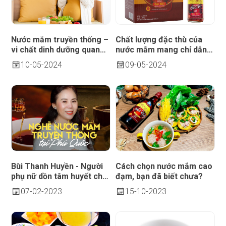
Nước mắm truyền thống –
Chất lượng đặc thù của
vi chất dinh dưỡng quan
nước mắm mang chỉ dẫn
trọng cho mẹ bầu
địa lý Phú Quốc
10
05-2024
09
05-2024
Bùi Thanh Huyền - Người
Cách chọn nước mắm cao
phụ nữ dồn tâm huyết cho
đạm, bạn đã biết chưa?
nghề nước mắm truyền
07
02-2023
15
10-2023
thống Phú Quốc