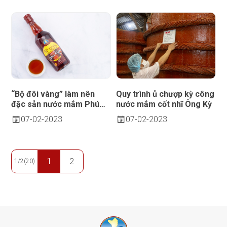
“Bộ đôi vàng” làm nên
Quy trình ủ chượp kỳ công
đặc sản nước mắm Phú
nước mắm cốt nhĩ Ông Kỳ
Quốc
07
02-2023
07
02-2023
1
2
1/2(20)