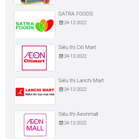
SATRA FOODS
24
12-2022
Siêu thị Citi Mart
24
12-2022
Siêu thị Lanchi Mart
24
12-2022
Siêu thị Aeonmall
24
12-2022