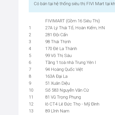
Có bán tại hệ thống siêu thị FIVI Mart tại 
FIVIMART (Gồm 16 Siêu Thị)
1
27A Lý Thái Tổ, Hoàn Kiếm, HN
2
281 Đội Cấn
3
98 Thái Thịnh
4
170 Đê La Thành
5
99 Võ Thị Sáu
6
Tầng 1 toà nhà Trung Yên I
7
94 Hoàng Quốc Việt
8
163A Đại La
9
51 Xuân Diệu
10
Số 583 Nguyễn Văn Cừ
11
81 Vũ Trọng Phụng
12
lô CT4 Lê Đức Thọ - Mỹ Đình
13
89 Lĩnh Nam