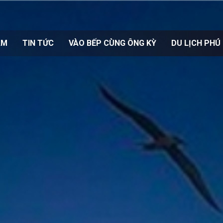
ẨM
TIN TỨC
VÀO BẾP CÙNG ÔNG KỲ
DU LỊCH PHÚ