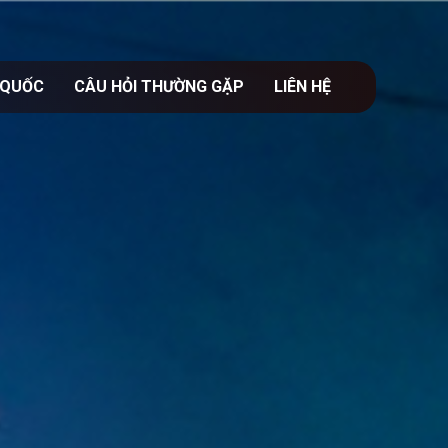
 QUỐC
CÂU HỎI THƯỜNG GẶP
LIÊN HỆ