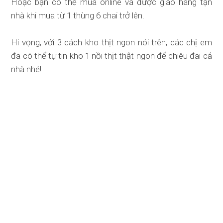
Hoặc bạn có thể mua online và được giao hàng tận
nhà khi mua từ 1 thùng 6 chai trở lên.
Hi vọng, với 3 cách kho thịt ngon nói trên, các chị em
đã có thể tự tin kho 1 nồi thịt thật ngon để chiêu đãi cả
nhà nhé!
Từ Khóa
nước mắm Phú Quốc
nước mắm Ông Kỳ
cách kho thịt ngon
kho thịt ngon
thịt kho tiêu
thịt kho tàu
nước mắm cá cơm
nước mắm cốt
Thông Tin Khác
Cách làm Nước Mắm Ngò chuẩn vị
Nha Trang