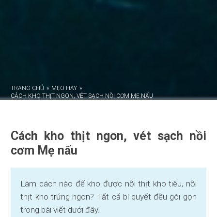
TRANG CHỦ
»
MẸO HAY
»
CÁCH KHO THỊT NGON, VÉT SẠCH NỒI CƠM MẸ NẤU
Cách kho thịt ngon, vét sạch nồi
cơm Mẹ nấu
Làm cách nào để kho được nồi thịt kho tiêu, nồi
thịt kho trứng ngon? Tất cả bí quyết đều gói gọn
trong bài viết dưới đây.